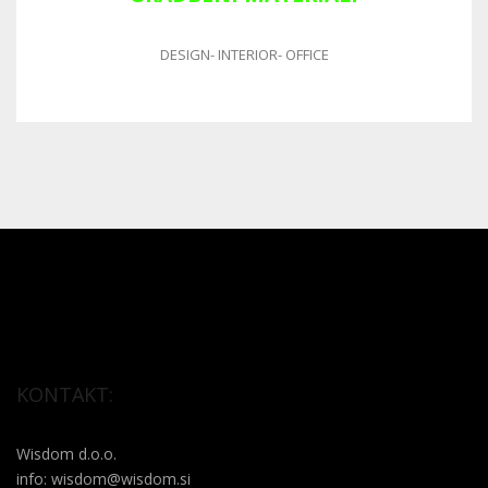
DESIGN
-
INTERIOR
-
OFFICE
KONTAKT:
Wisdom d.o.o.
info: wisdom@wisdom.si