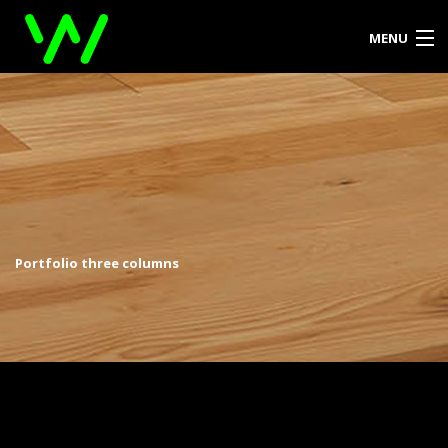
MENU
DOMOV
O PODJETJU
PRODUKTI
REFERENCE
Portfolio three columns
KONTAKT
ZA ARHITEKTE