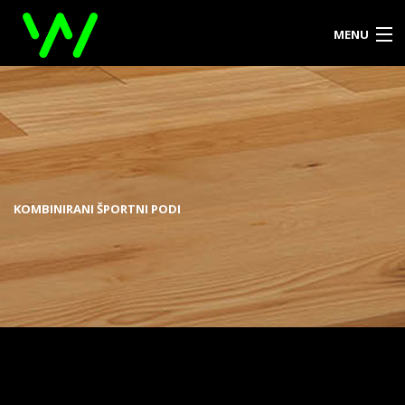
MENU
DOMOV
O PODJETJU
PRODUKTI
KOMBINIRANI ŠPORTNI PODI
REFERENCE
KONTAKT
ZA ARHITEKTE