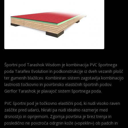
Športni pod Tarashok Wisdom je kombinacija PVC športnega
poda Taraflex Evolution in podkonstrukcije iz dveh vezanih plošč
ter gumenih blažilcev. Kombiniran sistem zagotavlja kombinacijo
lastnosti točkovno in površinsko elastičnih športnih podov.
Gerflor Tarashok je plavajoč sistem športnega poda.
PVC športni pod je točkovno elastični pod, ki nudi visoko raven
zaščite pred udarci, hkrati pa nudi idealno razmerje med
drsnostjo in oprijemom. Zgornja površina je brez trenja in
posledično ne povzroča odrgnin kože (»opeklin«) ob padcih in