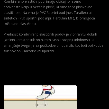
Kombinirano elastični podi imajo običajno leseno
podkonstrukcijo iz vezanih plošč, ki omogoča ploskovno
elastičnost. Na vrhu je PVC športni pod (npr. Taraflex) ali
sintetični (PU) športni pod (npr. Herculan MF), ki omogoča
točkovno elastičnost.
Prednost kombiniranp elastičnih podov je v ohranitvi dobrih
igralnih karakteristik on hkratni visoki stopnji udobnosti, ki
zmanjšuje tveganje za poškodbe pri udarcih, kot tudi poškodbe
sklepov ob vsakodnevni uporabi.