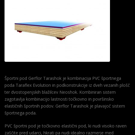
Športni pod Gerflor Tarashok je kombinacija PVC športnega
poda Taraflex Evolution in podkonstrukcije iz dveh vezanih plošč
ter dvostopenjskih blažilcev Neoshok. Kombiniran sistem
zagotavlja kombinacijo lastnosti točkovno in površinsko
elastičnih športnih podov. Gerflor Tarashok je plavajoč sistem
športnega poda.
PVC športni pod je točkovno elastični pod, ki nudi visoko raven
zaščite pred udarci, hkrati pa nudi idealno razmerje med