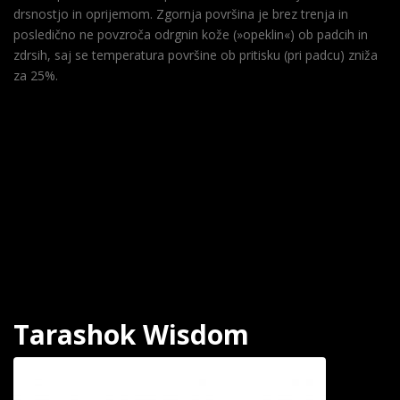
drsnostjo in oprijemom. Zgornja površina je brez trenja in
posledično ne povzroča odrgnin kože (»opeklin«) ob padcih in
zdrsih, saj se temperatura površine ob pritisku (pri padcu) zniža
za 25%.
Tarashok Wisdom