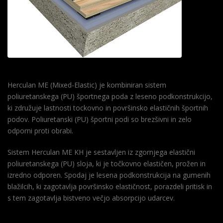
Herculan ME (Mixed-Elastic) je kombiniran sistem
poliuretanskega (PU) športnega poda z leseno podkonstrukcijo,
ki združuje lastnosti tockovno in površinsko elastičnih športnih
podov. Poliuretanski (PU) športni podi so brezšivni in zelo
odporni proti obrabi.
Sistem Herculan ME KH je sestavljen iz zgornjega elastični
poliuretanskega (PU) sloja, ki je točkovno elastičen, prožen in
izredno odporen. Spodaj je lesena podkonstrukcija na gumenih
blažilcih, ki zagotavlja površinsko elastičnost, porazdeli pritisk in
s tem zagotavlja bistveno večjo absorpcijo udarcev.