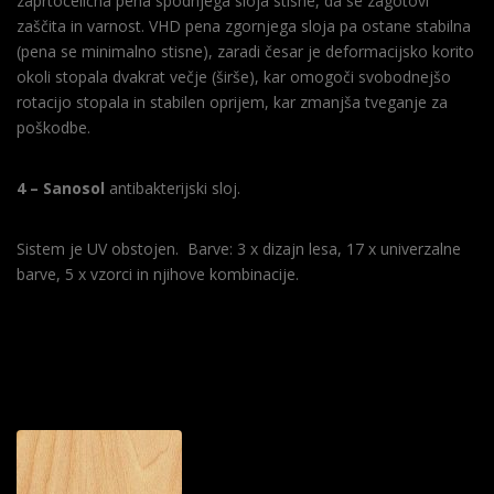
zaprtocelična pena spodnjega sloja stisne, da se zagotovi
zaščita in varnost. VHD pena zgornjega sloja pa ostane stabilna
(pena se minimalno stisne), zaradi česar je deformacijsko korito
okoli stopala dvakrat večje (širše), kar omogoči svobodnejšo
rotacijo stopala in stabilen oprijem, kar zmanjša tveganje za
poškodbe.
4 – Sanosol
antibakterijski sloj.
Sistem je UV obstojen. Barve: 3 x dizajn lesa, 17 x univerzalne
barve, 5 x vzorci in njihove kombinacije.