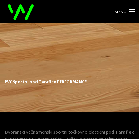
MENU
DOMOV
O PODJETJU
PRODUKTI
REFERENCE
PVC športni pod Taraflex PERFORMANCE
KONTAKT
ZA ARHITEKTE
Dvoranski večnamenski športni točkovno elastični pod
Taraflex