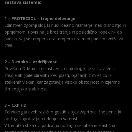
Sestava sistema:
1 – PROTECSOL – trojno delovanje
Edinstven zgornji sloj, ki nudi idealno razmerje med drsnostjo in
oprijemom. Površina je brez trenja in posledično »opeklin« ob
padcih, saj se temperatura temperatura med padcem zniža za
25%.
2 – D-maks – vzdržljivost
Površina D-Max je edinstven srednji sloj, ki je sestavljen iz
stisnjenih (kalendiranih) PVC plasti, ojačanih z mrežico iz
steklenih vlaken, kar zagotavlja visoko obstojnost in izjemno
dimenzijsko stabilnost.
3 – CXP HD
Tehnologija dveh različno gostih slojev zaprtocelične pene, ki
podlagi zagotavljajo udobje in varnost.
V trenutku stika oz. padca na podlago se lahka in elastična