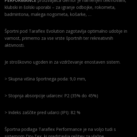
PERFORMANCE
proizvajalca Gerflor je namenjen tekmovalni,
klubski in šolski uporabi – za igranje odbojke, rokometa,
badmintona, malega nogometa, košarke, …
Športni pod Taraflex Evolution zagotavlja optimalno udobje in
varnost, primerno za vse vrste športnih ter rekreativnih
aktivnosti.
Je stroškovno ugoden in za vzdrževanje enostaven sistem.
> Skupna višina športnega poda: 9,0 mm,
> Stopnja absorpcije udarcev: P2 (35% do 45%)
> Indeks zaščite pred udarci (IPI): 82 %
Športna podlaga Taraflex Performance je na voljo tudi s
sistemom Dry-Tex, ki predstavlja rešitev za vlažne