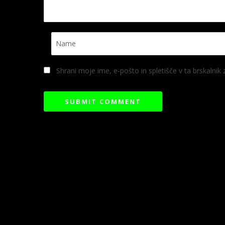
Shrani moje ime, e-pošto in spletišče v ta brskalnik