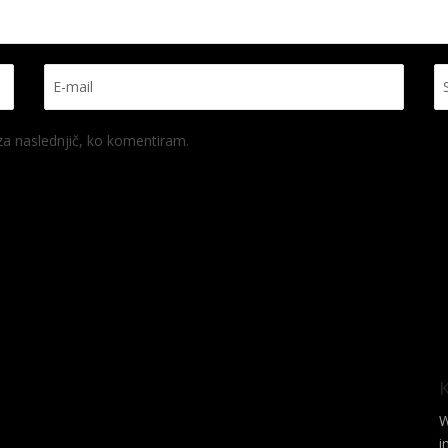
 za naslednjič, ko komentiram.
W
i