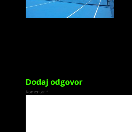
Dodaj odgovor
Komentar
*