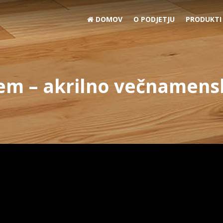
DOMOV
O PODJETJU
PRODUKTI
m – akrilno večnamensk