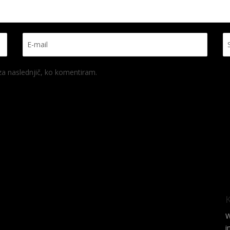
 za naslednjič, ko komentiram.
W
i