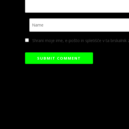
Shrani moje ime, e-pošto in spletišče v ta brskalnik