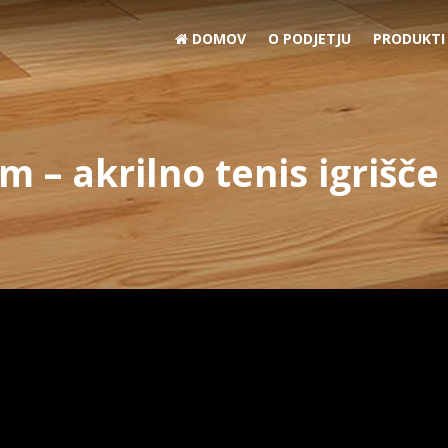
DOMOV
O PODJETJU
PRODUKTI
 – akrilno tenis igrišče