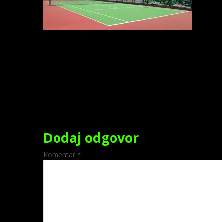
Dodaj odgovor
Komentar
*