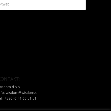
KONTAKT:
isdom d.o.o.
nfo: wisdom@wisdom.si
el.: +386 (0)41 60 51 51