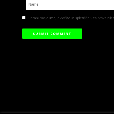
Shrani moje ime, e-pošto in spletišče v ta brskalnik