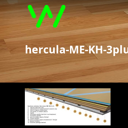
hercula-ME-KH-3plu