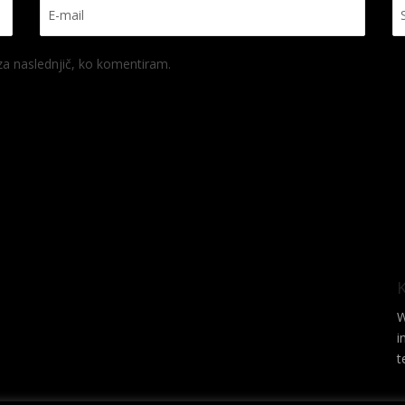
 za naslednjič, ko komentiram.
W
i
t