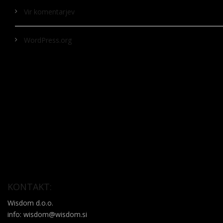
Vir komentarjev
WordPress.org
KONTAKT:
Wisdom d.o.o.
info: wisdom@wisdom.si