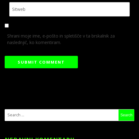
Shrani moje ime, e-pošto in spletišče v ta brskalnik za
naslednjič, ko komentiram.