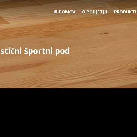
DOMOV
O PODJETJU
PRODUKTI
tični športni pod