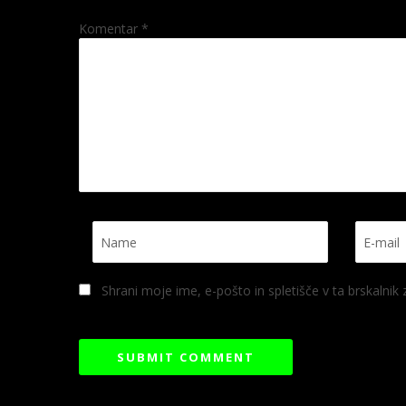
Komentar
*
Shrani moje ime, e-pošto in spletišče v ta brskalnik