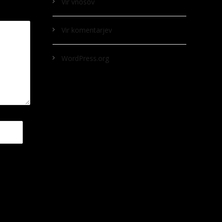
Vir vnosov
Vir komentarjev
WordPress.org