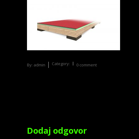
Category:
By:
admin
0 comment
Dodaj odgovor