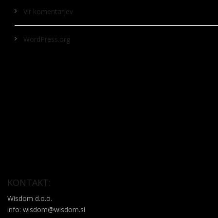
Vir komentarjev
WordPress.org
KONTAKT:
Wisdom d.o.o.
info: wisdom@wisdom.si