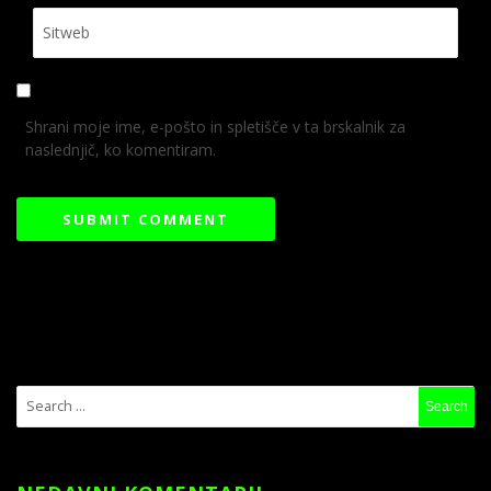
Shrani moje ime, e-pošto in spletišče v ta brskalnik za
naslednjič, ko komentiram.