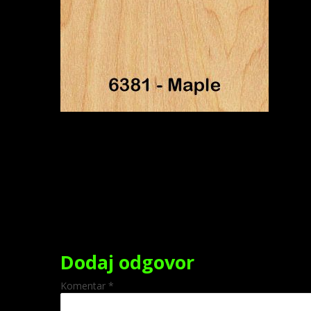
Dodaj odgovor
Komentar
*