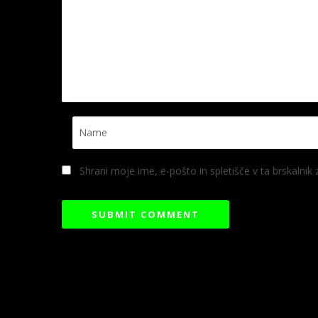
Shrani moje ime, e-pošto in spletišče v ta brskalnik