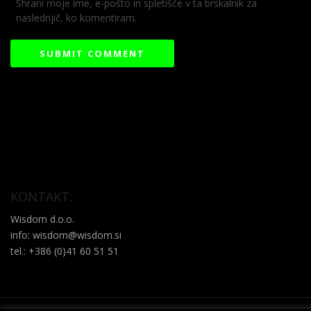
Shrani moje ime, e-pošto in spletišče v ta brskalnik za
naslednjič, ko komentiram.
KONTAKT:
Wisdom d.o.o.
info: wisdom@wisdom.si
tel.: +386 (0)41 60 51 51