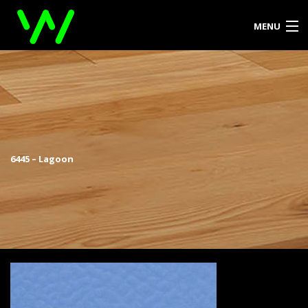
MENU
DOMOV
O PODJETJU
PRODUKTI
6445 – Lagoon
REFERENCE
KONTAKT
ZA ARHITEKTE