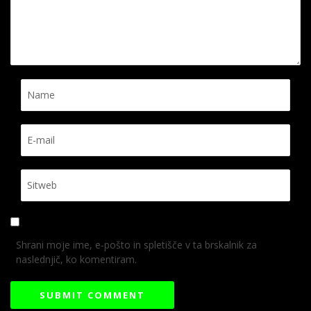
Shrani moje ime, e-pošto in spletišče v ta brskalnik za
naslednjič, ko komentiram.