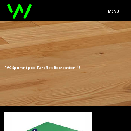
MENU
DOMOV
O PODJETJU
PRODUKTI
PVC športni pod Taraflex Recreation 45
REFERENCE
KONTAKT
ZA ARHITEKTE