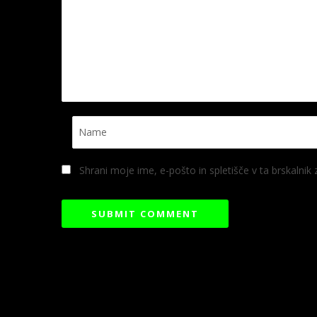
Shrani moje ime, e-pošto in spletišče v ta brskalnik