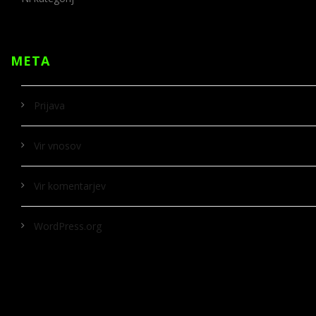
META
Prijava
Vir vnosov
Vir komentarjev
WordPress.org